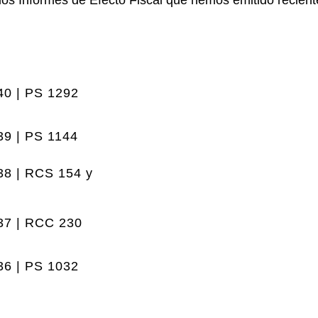
los Informes de Efecto Fiscal que hemos emitido recien
40 | PS 1292
39 | PS 1144
38 | RCS 154 y
37 | RCC 230
36 | PS 1032